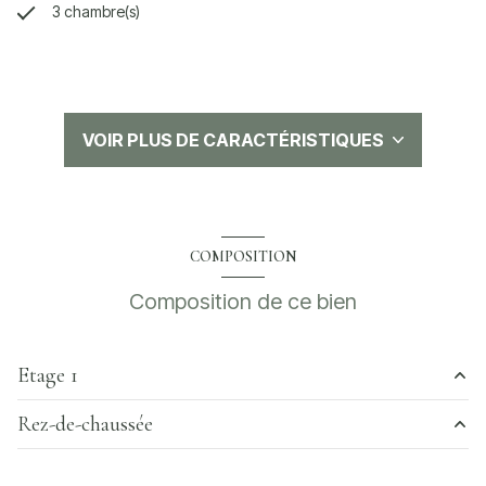
3 chambre(s)
1 salle(s) d'eau
construit en 1985
VOIR PLUS DE CARACTÉRISTIQUES
cuisine séparée (semi-équipée)
1 garage(s)
COMPOSITION
1 parking(s)
Composition de ce bien
exposition Sud-Est
Etage 1
1 côté(s) mitoyen(s)
Rez-de-chaussée
chambre
9.55 m²
1 niveau(x)
chambre
11.28 m²
véranda
17.88 m²