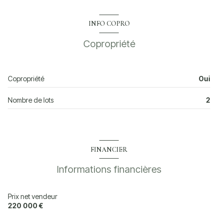
terrasse
chambre
10.95 m²
bureau
11.79 m²
INFO COPRO
WC
1.34 m²
salon/sejour
30.44 m²
interphone
Copropriété
salle de bain
4.65 m²
cuisine
10.10 m²
réserve
3.90 m²
Copropriété
Oui
garage
9.52 m²
Nombre de lots
2
FINANCIER
Informations financières
Prix net vendeur
220 000 €