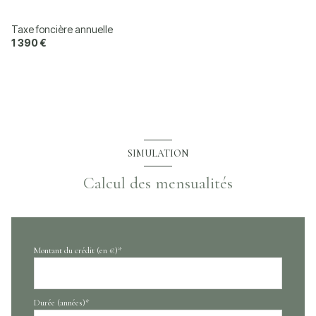
Taxe foncière annuelle
1 390 €
SIMULATION
Calcul des mensualités
Montant du crédit (en €)*
Durée (années)*