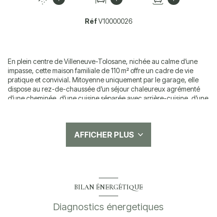
Réf
V10000026
En plein centre de Villeneuve-Tolosane, nichée au calme d’une
impasse, cette maison familiale de 110 m² offre un cadre de vie
pratique et convivial. Mitoyenne uniquement par le garage, elle
dispose au rez-de-chaussée d’un séjour chaleureux agrémenté
d’une cheminée, d’une cuisine séparée avec arrière-cuisine, d’une
véranda ainsi que d’un bureau, idéal pour le télétravail ou une
chambre d’appoint. L’extérieur se prolonge par un jardin avec
piscine, parfait pour profiter des beaux jours en toute intimité.
AFFICHER PLUS
À l’étage, vous trouverez trois chambres confortables, une salle
d’eau et des toilettes indépendantes.
Cette maison, située à proximité immédiate des commerces, écoles
et transports, nécessite quelques travaux de modernisation, mais
elle possède un fort potentiel pour devenir un véritable cocon
familial.
BILAN ÉNERGÉTIQUE
Un emplacement recherché, une belle superficie et un extérieur
avec piscine en plein centre : une opportunité rare à découvrir
Diagnostics énergetiques
sans tarder !