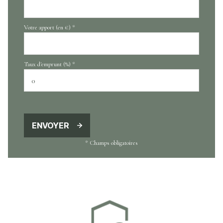
Votre apport (en €) *
Taux d'emprunt (%) *
ENVOYER
* Champs obligatoires