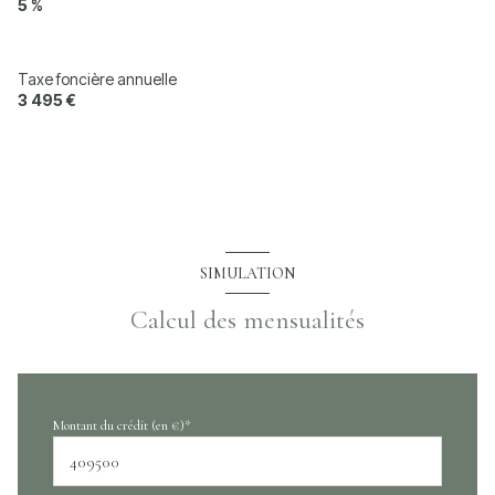
5 %
Taxe foncière annuelle
3 495 €
SIMULATION
Calcul des mensualités
Montant du crédit (en €)*