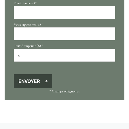
Durée (années)*
Votre apport (en €) *
Taux d'emprunt (%) *
ENVOYER
* Champs obligatoires