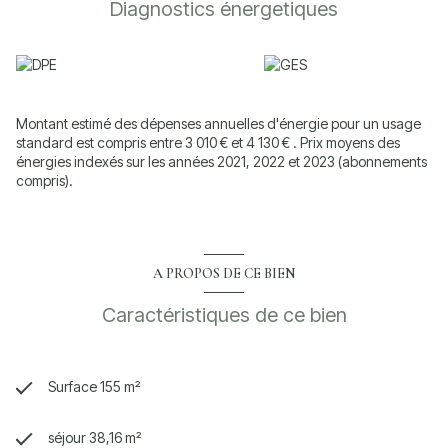
Diagnostics énergetiques
Toulouse sont rapides en voiture, avec seulement 15 minutes pour
rejoindre le centre-ville. Vous profitez ainsi d’un cadre calme et
résidentiel tout en restant proche de toutes les commodités.
Cette propriété représente une opportunité rare pour une famille,
alliant espace, confort et potentiel d’évolution. Ne manquez pas
cette maison familiale avec piscine, grand garage et terrain
Montant estimé des dépenses annuelles d'énergie pour un usage
généreux à L’Union.
standard est compris entre 3 010 € et 4 130 € . Prix moyens des
énergies indexés sur les années 2021, 2022 et 2023 (abonnements
Les informations sur les risques auxquels ce bien est exposé sont
compris).
disponibles sur le site
Géorisques
A PROPOS DE CE BIEN
Caractéristiques de ce bien
Surface 155 m²
séjour 38,16 m²