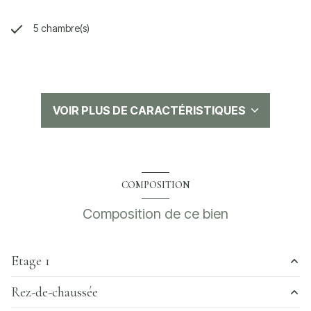
5 chambre(s)
1 salle(s) de bain
1 salle(s) d'eau
VOIR PLUS DE CARACTÉRISTIQUES
construit en 1981
cuisine séparée (semi-équipée)
COMPOSITION
Chauffage individuel : chaudière (gaz de ville)
Composition de ce bien
1 garage(s)
Etage 1
1 parking(s)
Rez-de-chaussée
cuisine
14.27 m²