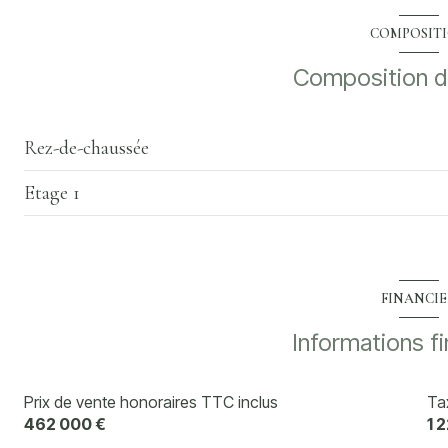
COMPOSIT
cave
Composition d
Rez-de-chaussée
Etage 1
entrée
WC
Dégagement
placard
FINANCI
salon/sejour
Informations f
véranda
cuisine
Prix de vente honoraires TTC inclus
Ta
462 000 €
1 
bureau