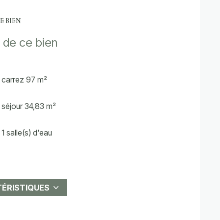
E BIEN
 de ce bien
carrez 97 m²
séjour 34,83 m²
1 salle(s) d'eau
cuisine
2 parking(s)
TÉRISTIQUES
1er étage