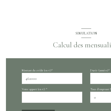
Dégagement
salle de bain
chambre
SIMULATION
chambre
Calcul des mensuali
cave
Montant du crédit (en €)*
Durée (années)*
Votre apport (en €) *
Taux d'emprunt (