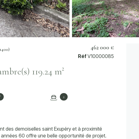
462 000 €
1400)
Réf
V10000085
Maison 4 pièce(s) 2 chambre(s) 119.24 m²
²
2
t des demoiselles saint Exupéry et à proximité
nnées 60 offre une belle opportunité de projet.