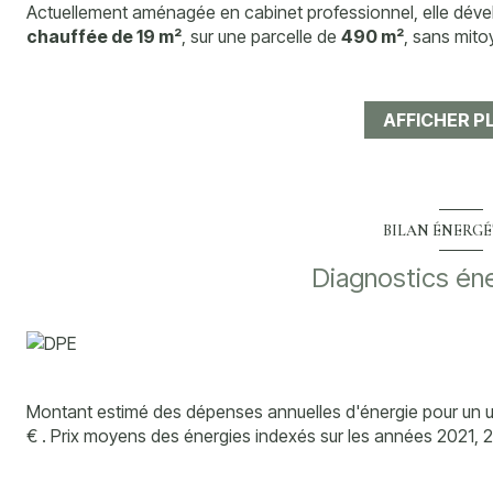
Actuellement aménagée en cabinet professionnel, elle dév
chauffée de 19 m²
, sur une parcelle de
490 m²
, sans mito
Les atouts :
Maison indépendante
Belle parcelle
AFFICHER P
Stationnement pour 2 véhicules
Double vitrage
Volets roulants électriques
Climatisation réversible récente (2025)
À l’étage :
BILAN ÉNERG
Deux chambres existantes avec possibilité d’en créer une tr
Diagnostics én
Des travaux sont à prévoir pour réaménager l’ensemble en ha
des espaces, rafraîchissement global, éventuelle ouverture 
Les informations sur les risques auxquels ce bien est exposé
Montant estimé des dépenses annuelles d'énergie pour un u
€ . Prix moyens des énergies indexés sur les années 2021,