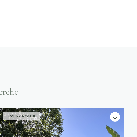
erche
Coup de coeur