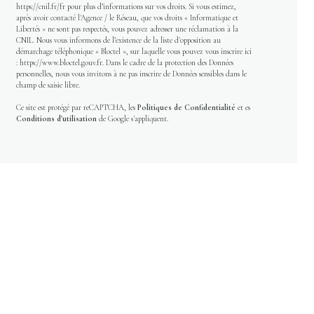
https://cnil.fr/fr
pour plus d’informations sur vos droits. Si vous estimez,
après avoir contacté l'Agence / le Réseau, que vos droits « Informatique et
Libertés » ne sont pas respectés, vous pouvez adresser une réclamation à la
CNIL. Nous vous informons de l’existence de la liste d'opposition au
démarchage téléphonique « Bloctel », sur laquelle vous pouvez vous inscrire ici
:
https://www.bloctel.gouv.fr
. Dans le cadre de la protection des Données
personnelles, nous vous invitons à ne pas inscrire de Données sensibles dans le
champ de saisie libre.
Ce site est protégé par reCAPTCHA, les
Politiques de Confidentialité
et es
Conditions d'utilisation
de Google s'appliquent.