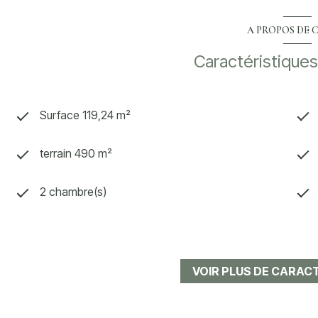
A PROPOS DE C
Caractéristiques
Surface 119,24 m²
terrain 490 m²
2 chambre(s)
construit en 1958
Chauffage individuel : air pulsé (climatisation)
VOIR PLUS DE CARAC
exposition Sud-Ouest