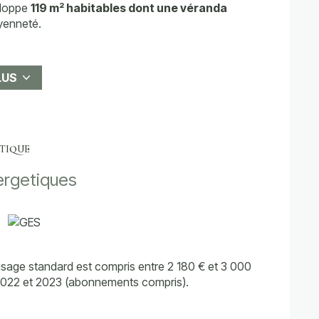
eloppe
119 m² habitables dont une véranda
yenneté.
LUS
ÉTIQUE
oisième.
ergetiques
bitation (création d’une cuisine, réorganisation
de mur porteur).
 sont disponibles sur le site
Géorisques
sage standard est compris entre 2 180 € et 3 000
 2022 et 2023 (abonnements compris).