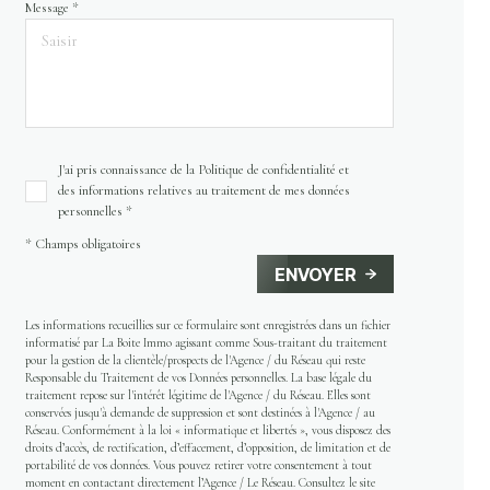
Message *
J'ai pris connaissance de la Politique de confidentialité et
des informations relatives au traitement de mes données
personnelles *
* Champs obligatoires
ENVOYER
Les informations recueillies sur ce formulaire sont enregistrées dans un fichier
informatisé par La Boite Immo agissant comme Sous-traitant du traitement
pour la gestion de la clientèle/prospects de l'Agence / du Réseau qui reste
Responsable du Traitement de vos Données personnelles. La base légale du
traitement repose sur l'intérêt légitime de l'Agence / du Réseau. Elles sont
conservées jusqu'à demande de suppression et sont destinées à l'Agence / au
Réseau. Conformément à la loi « informatique et libertés », vous disposez des
droits d’accès, de rectification, d’effacement, d’opposition, de limitation et de
portabilité de vos données. Vous pouvez retirer votre consentement à tout
moment en contactant directement l’Agence / Le Réseau. Consultez le site